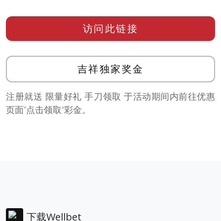
访问此链接
吉祥独家奖金
注册就送 限量好礼 手刀领取 于活动期间内前往优惠
页面”点击领取”彩金。
下载Wellbet