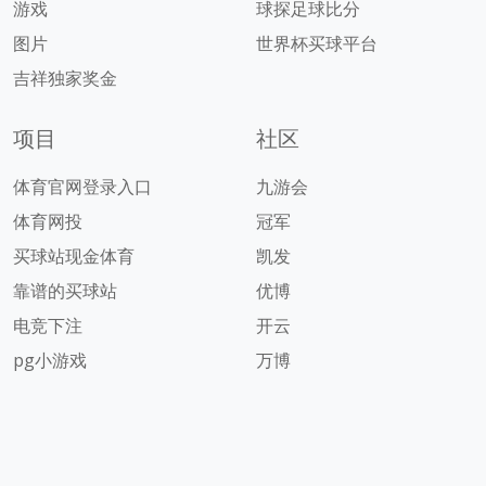
游戏
球探足球比分
图片
世界杯买球平台
吉祥独家奖金
项目
社区
体育官网登录入口
九游会
体育网投
冠军
买球站现金体育
凯发
靠谱的买球站
优博
电竞下注
开云
pg小游戏
万博