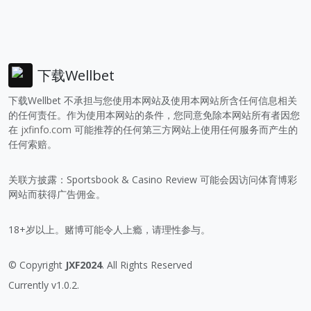
下载Wellbet
下载Wellbet 不承担与您使用本网站及使用本网站所含任何信息相关
的任何责任。作为使用本网站的条件，您同意免除本网站所有者因您
在
jxfinfo.com
可能推荐的任何第三方网站上使用任何服务而产生的
任何索赔。
关联方披露：Sportsbook & Casino Review 可能会因访问体育博彩
网站而获得广告佣金。
18+岁以上。赌博可能令人上瘾，请理性参与。
© Copyright
JXF2024
. All Rights Reserved
Currently v1.0.2.