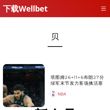
下载Wellbet
贝
塔图姆26+11+6布朗27分
绿军末节发力客场擒活塞
NBA