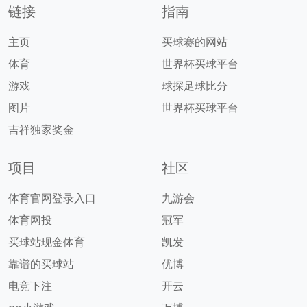
链接
指南
主页
买球赛的网站
体育
世界杯买球平台
游戏
球探足球比分
图片
世界杯买球平台
吉祥独家奖金
项目
社区
体育官网登录入口
九游会
体育网投
冠军
买球站现金体育
凯发
靠谱的买球站
优博
电竞下注
开云