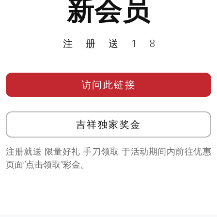
新会员
注册送18
访问此链接
吉祥独家奖金
注册就送 限量好礼 手刀领取 于活动期间内前往优惠
页面”点击领取”彩金。