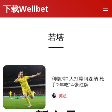
下载Wellbet
若塔
利物浦2人打爆阿森纳 枪
手2年吃14张红牌
英超