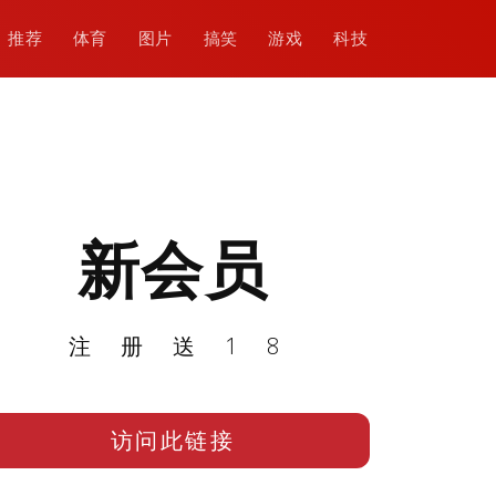
推荐
体育
图片
搞笑
游戏
科技
新会员
注册送18
访问此链接