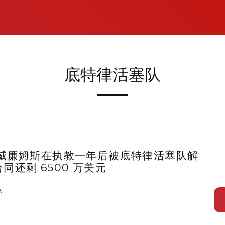
底特律活塞队
·威廉姆斯在执教一年后被底特律活塞队解
同还剩 6500 万美元
A