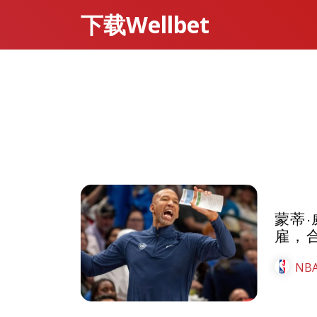
下载Wellbet
蒙蒂
雇，合
NB