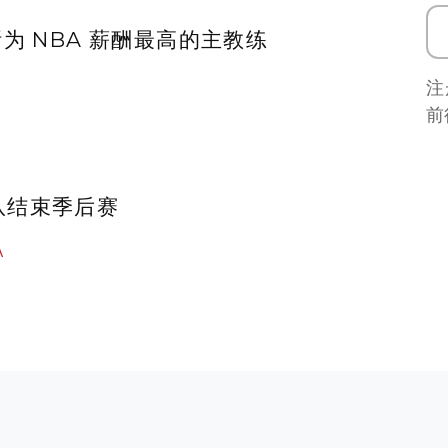
 NBA 薪酬最高的主教练
注
前
队结束季后赛
A