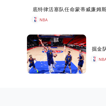
底特律活塞队任命蒙蒂威廉姆斯为
NBA
掘金
NB