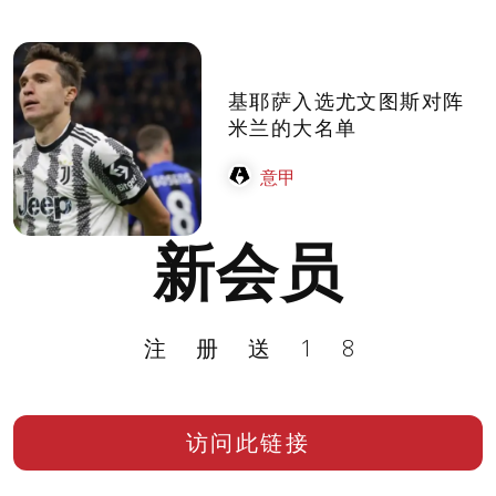
基耶萨入选尤文图斯对阵
米兰的大名单
意甲
新会员
注册送18
访问此链接