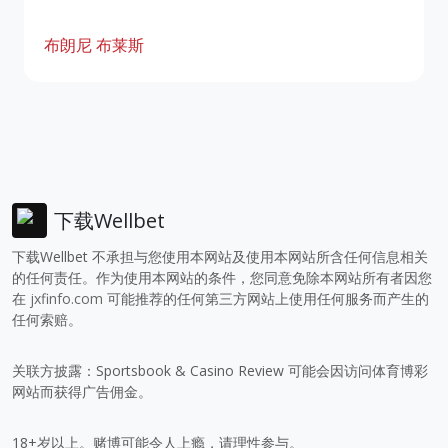
布朗尼
布莱斯
下载Wellbet
下载Wellbet 不承担与您使用本网站及使用本网站所含任何信息相关
的任何责任。作为使用本网站的条件，您同意免除本网站所有者因您
在
jxfinfo.com
可能推荐的任何第三方网站上使用任何服务而产生的
任何索赔。
关联方披露：Sportsbook & Casino Review 可能会因访问体育博彩
网站而获得广告佣金。
18+岁以上。赌博可能令人上瘾，请理性参与。