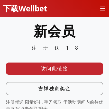
下载Wellbet
新会员
注册送18
访问此链接
吉祥独家奖金
注册就送 限量好礼 手刀领取 于活动期间内前往优
惠页面”点击领取”彩金。