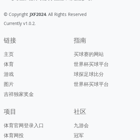
© Copyright
JXF2024
. All Rights Reserved
Currently v1.0.2.
链接
指南
主页
买球赛的网站
体育
世界杯买球平台
游戏
球探足球比分
图片
世界杯买球平台
吉祥独家奖金
项目
社区
体育官网登录入口
九游会
体育网投
冠军