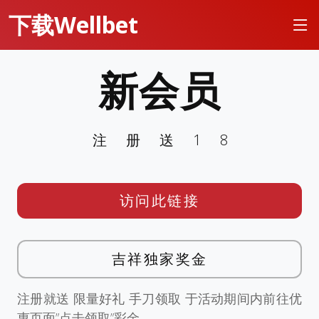
下载Wellbet
新会员
注册送18
访问此链接
吉祥独家奖金
注册就送 限量好礼 手刀领取 于活动期间内前往优
惠页面”点击领取”彩金。