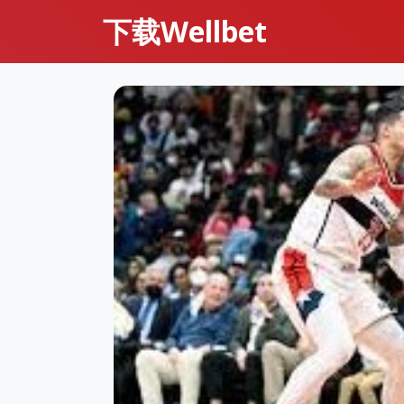
下载Wellbet