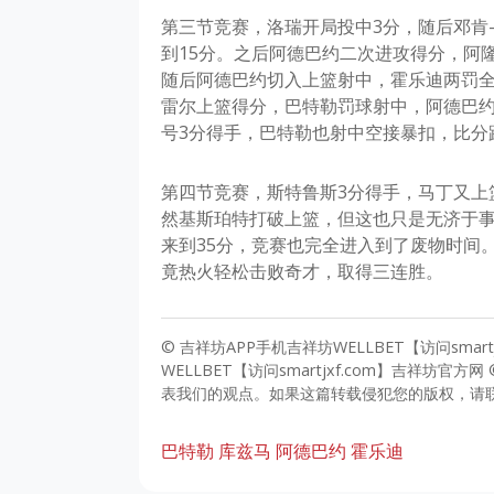
第三节竞赛，洛瑞开局投中3分，随后邓肯
到15分。之后阿德巴约二次进攻得分，阿
随后阿德巴约切入上篮射中，霍乐迪两罚
雷尔上篮得分，巴特勒罚球射中，阿德巴
号3分得手，巴特勒也射中空接暴扣，比分
第四节竞赛，斯特鲁斯3分得手，马丁又上
然基斯珀特打破上篮，但这也只是无济于事
来到35分，竞赛也完全进入到了废物时间
竟热火轻松击败奇才，取得三连胜。
© 吉祥坊APP手机吉祥坊WELLBET【访问smar
WELLBET【访问smartjxf.com】吉祥坊官方
表我们的观点。如果这篇转载侵犯您的版权，请
巴特勒
库兹马
阿德巴约
霍乐迪