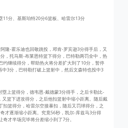
塁11分、基斯珀特20分6篮板、哈雷尔13分
阿隆-霍乐迪也回敬跳投，邓肯-罗宾逊3分得手后，又
得分，托马斯-布莱恩特篮下得分，巴特勒两罚全中，热
巴约继续得分，帮助热火将分差扩大到了10分，暂停
再中3分，巴特勒打破上篮射中，然后文森特也投中3
村塁上篮得分，德韦恩-戴德蒙3分得手，之后卡勒比-
，又篮下进攻得分，之后他扣篮射中缩小距离。随后戴
丁扣篮得分，哈雷尔空接暴扣，随后又罚球得分，之
奇才逐渐缩小距离。究竟56秒，凯尔-库兹马3分得
让奇才半场完毕将分差缩小到了7分。