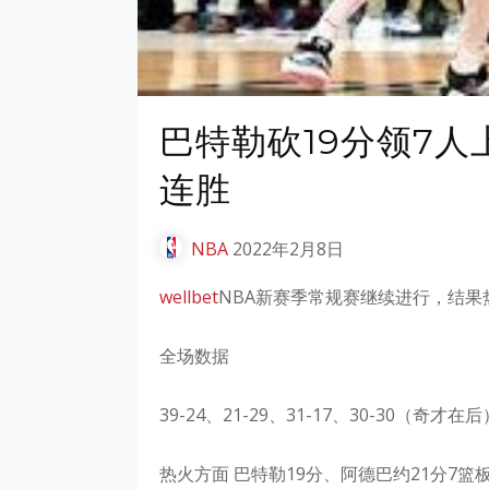
巴特勒砍19分领7人
连胜
NBA
2022年2月8日
wellbet
NBA新赛季常规赛继续进行，结果热
全场数据
39-24、21-29、31-17、30-30（奇才在后
热火方面 巴特勒19分、阿德巴约21分7篮