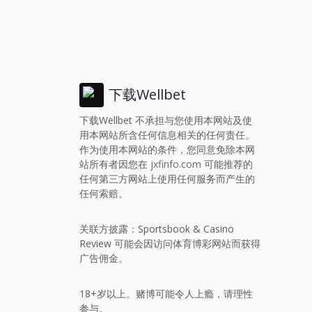
下载Wellbet
下载Wellbet 不承担与您使用本网站及使
用本网站所含任何信息相关的任何责任。
作为使用本网站的条件，您同意免除本网
站所有者因您在
jxfinfo.com
可能推荐的
任何第三方网站上使用任何服务而产生的
任何索赔。
关联方披露：Sportsbook & Casino
Review 可能会因访问体育博彩网站而获得
广告佣金。
18+岁以上。赌博可能令人上瘾，请理性
参与。