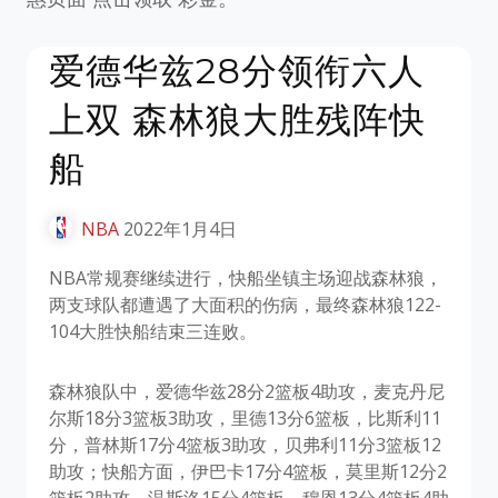
爱德华兹28分领衔六人
上双 森林狼大胜残阵快
船
NBA
2022年1月4日
NBA常规赛继续进行，快船坐镇主场迎战森林狼，
两支球队都遭遇了大面积的伤病，最终森林狼122-
104大胜快船结束三连败。
森林狼队中，爱德华兹28分2篮板4助攻，麦克丹尼
尔斯18分3篮板3助攻，里德13分6篮板，比斯利11
分，普林斯17分4篮板3助攻，贝弗利11分3篮板12
助攻；快船方面，伊巴卡17分4篮板，莫里斯12分2