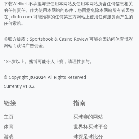
下载Wellbet 不承担与您使用本网站及使用本网站所含任何信息相关
的任何责任。作为使用本网站的条件，您同意免除本网站所有者因您
在
jxfinfo.com
可能推荐的任何第三方网站上使用任何服务而产生的
任何索赔。
关联方披露：Sportsbook & Casino Review 可能会因访问体育博彩
网站而获得广告佣金。
18+岁以上。赌博可能令人上瘾，请理性参与。
© Copyright
JXF2024
. All Rights Reserved
Currently v1.0.2.
链接
指南
主页
买球赛的网站
体育
世界杯买球平台
游戏
球探足球比分